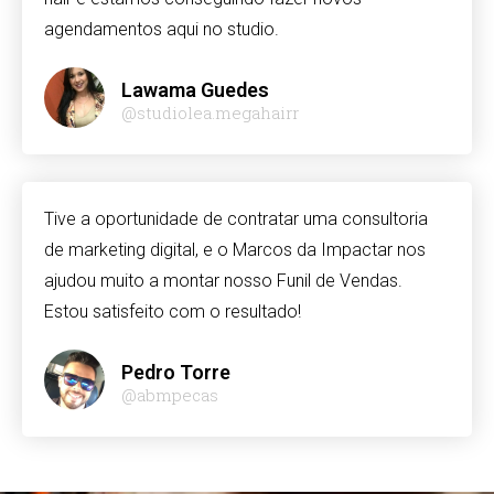
agendamentos aqui no studio.
t giriş
ahis
Lawama Guedes
@studiolea.megahairr
anbet
anbet
Tive a oportunidade de contratar uma consultoria
de marketing digital, e o Marcos da Impactar nos
t
ajudou muito a montar nosso Funil de Vendas.
nbet güncel giriş
Estou satisfeito com o resultado!
ino
Pedro Torre
l
@abmpecas
rk
t giriş