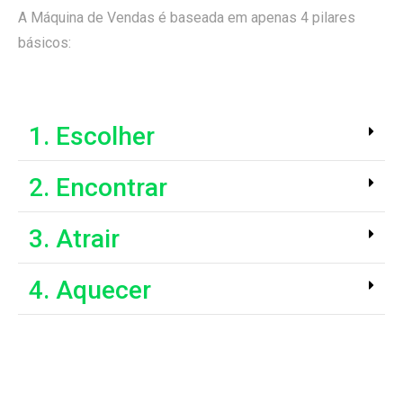
A Máquina de Vendas é baseada em apenas 4 pilares
ink panel
básicos:
ink panel
ink panel
ink panel
1. Escolher
ink panel
2. Encontrar
ink panel
ink panel
3. Atrair
ink Panel
4. Aquecer
nati
ink
ink Panel
ink