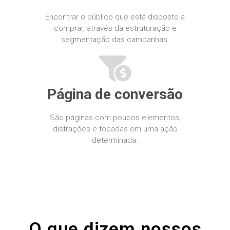
 oku
Encontrar o público que está disposto a
nk satın al
comprar, através da estruturação e
segmentação das campanhas.
ink Panel
ino
om giriş
Página de conversão
me bonusu
São páginas com poucos elementos,
me bonusu
distrações e focadas em uma ação
determinada.
me bonusu
me bonusu
youtube mp3 downloader
no giriş
O que dizem nossos