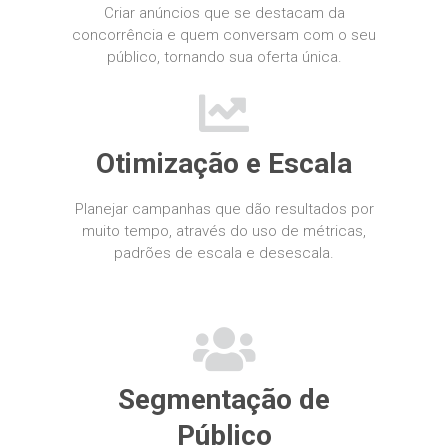
Criar anúncios que se destacam da
concorrência e quem conversam com o seu
ink panel
público, tornando sua oferta única.
ink panel
ink panel
ink panel
Otimização e Escala
ink panel
Planejar campanhas que dão resultados por
ink panel
muito tempo, através do uso de métricas,
padrões de escala e desescala.
ink panel
ink panel
ink panel
ink panel
Segmentação de
ink panel
Público