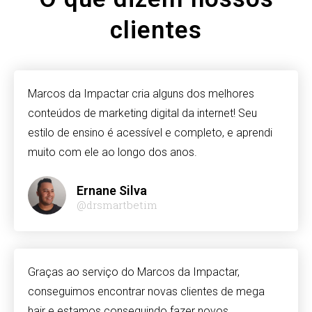
asino
clientes
t
ino
Marcos da Impactar cria alguns dos melhores
om
conteúdos de marketing digital da internet! Seu
ng Forum
estilo de ensino é acessível e completo, e aprendi
y
muito com ele ao longo dos anos.
 escort
Ernane Silva
ino
@drsmartbetim
k giriş
t, mavibet giriş
Graças ao serviço do Marcos da Impactar,
ca escort
conseguimos encontrar novas clientes de mega
giriş
hair e estamos conseguindo fazer novos