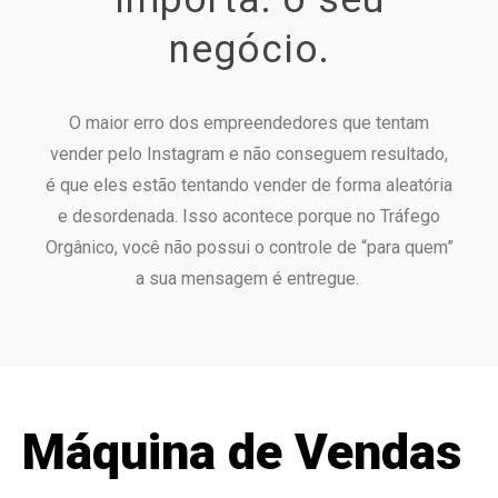
ink Panel
negócio.
ink panel
ink panel
O maior erro dos empreendedores que tentam
ink panel
vender pelo Instagram e não conseguem resultado,
ink panel
é que eles estão tentando vender de forma aleatória
e desordenada. Isso acontece porque no Tráfego
ink panel
Orgânico, você não possui o controle de “para quem”
ink panel
a sua mensagem é entregue.
ink panel
ink panel
ink panel
Máquina de Vendas
ink panel
ink panel