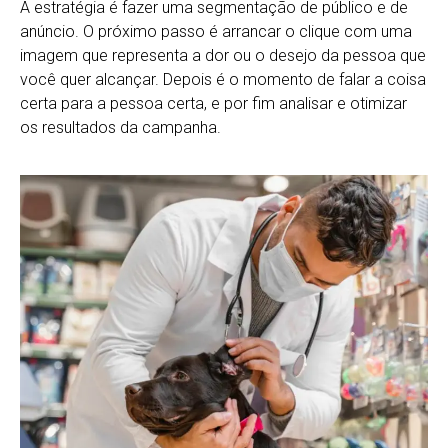
A estratégia é fazer uma segmentação de público e de
ink
anúncio. O próximo passo é arrancar o clique com uma
ink
imagem que representa a dor ou o desejo da pessoa que
você quer alcançar. Depois é o momento de falar a coisa
ink panel
certa para a pessoa certa, e por fim analisar e otimizar
ink panel
os resultados da campanha.
ink
ink
acklink
ink
ink
nk satın al
ink panel
ink panel