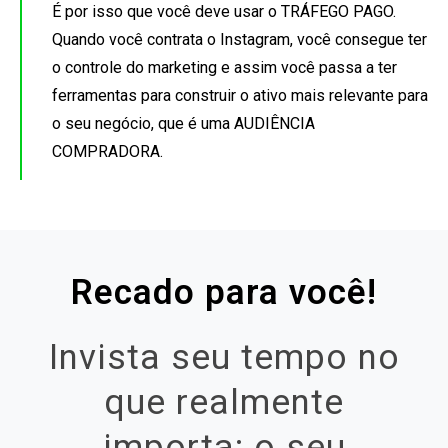
É por isso que você deve usar o TRÁFEGO PAGO.
ink panel
Quando você contrata o Instagram, você consegue ter
o controle do marketing e assim você passa a ter
ink Panel
ferramentas para construir o ativo mais relevante para
ink Panel
o seu negócio, que é uma AUDIÊNCIA
COMPRADORA.
ink panel
ink panel
ink panel
nk satın al
Recado para você!
nk satın al
ink Panel
Invista seu tempo no
ink panel
que realmente
ink panel
importa: o seu