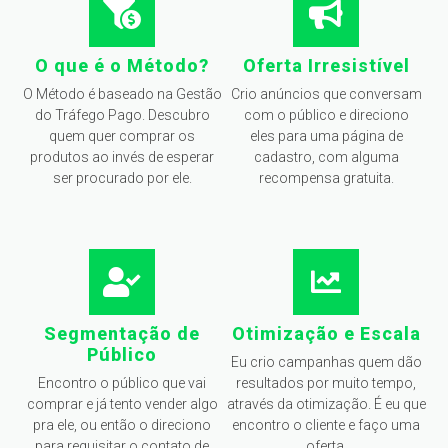
O que é o Método?
Oferta Irresistível
O Método é baseado na Gestão
Crio anúncios que conversam
do Tráfego Pago. Descubro
com o público e direciono
quem quer comprar os
eles para uma página de
produtos ao invés de esperar
cadastro, com alguma
ser procurado por ele.
recompensa gratuita.
Segmentação de
Otimização e Escala
Público
Eu crio campanhas quem dão
Encontro o público que vai
resultados por muito tempo,
comprar e já tento vender algo
através da otimização. É eu que
pra ele, ou então o direciono
encontro o cliente e faço uma
para requisitar o contato de
oferta.