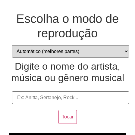
Hacklink panel
Escolha o modo de
Hacklink panel
reprodução
Backlink paketleri
Hacklink
Hacklink
Digite o nome do artista,
Hacklink
música ou gênero musical
Hacklink
Hacklink
Hacklink panel
Hacklink panel
Tocar
Hacklink panel