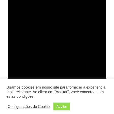
Hacklink panel
Hacklink panel
Hacklink panel
Hacklink panel
Hacklink panel
Hacklink Panel
Hacklink panel
Hacklink giriş
Hacklink panel
Usamos cookies em nosso site para fornecer a experiência
Hacklink Panel
mais relevante. Ao clicar em “Aceitar”, você concorda com
estas condições.
Hacklink panel
⏮ Voltar
Avançar ⏭
Configurações de Cookie
Aceitar
Hacklink panel