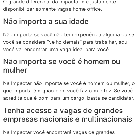
O grande diferencial da Impactar e é justamente
l
disponibilizar somente vagas home office.
l
Não importa a sua idade
l
Não importa se você não tem experiência alguma ou se
você se considera “velho demais” para trabalhar, aqui
l
você vai encontrar uma vaga ideal para você.
l
Não importa se você é homem ou
l
mulher
Na Impactar não importa se você é homem ou mulher, o
l
que importa é o quão bem você faz o que faz. Se você
acredita que é bom para um cargo, basta se candidatar.
l
Tenha acesso a vagas de grandes
l
empresas nacionais e multinacionais
l
Na Impactar você encontrará vagas de grandes
l