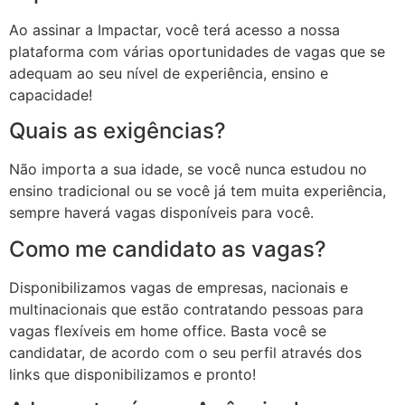
l
Ao assinar a Impactar, você terá acesso a nossa
l
plataforma com várias oportunidades de vagas que se
adequam ao seu nível de experiência, ensino e
l
capacidade!
l
Quais as exigências?
l
Não importa a sua idade, se você nunca estudou no
l
ensino tradicional ou se você já tem muita experiência,
sempre haverá vagas disponíveis para você.
l
Como me candidato as vagas?
l
Disponibilizamos vagas de empresas, nacionais e
l
multinacionais que estão contratando pessoas para
l
vagas flexíveis em home office. Basta você se
candidatar, de acordo com o seu perfil através dos
l
links que disponibilizamos e pronto!
l