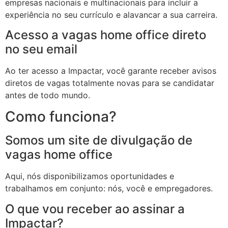
empresas nacionais e multinacionais para incluir a
experiência no seu currículo e alavancar a sua carreira.
l
Acesso a vagas home office direto
l
no seu email
l
Ao ter acesso a Impactar, você garante receber avisos
l
diretos de vagas totalmente novas para se candidatar
antes de todo mundo.
l
Como funciona?
l
l
Somos um site de divulgação de
vagas home office
l
 al
Aqui, nós disponibilizamos oportunidades e
trabalhamos em conjunto: nós, você e empregadores.
 al
O que vou receber ao assinar a
l
Impactar?