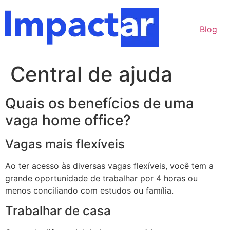
Ir
l
para
l
Blog
o
conteúdo
tleri
Central de ajuda
Quais os benefícios de uma
vaga home office?
Vagas mais flexíveis
l
Ao ter acesso às diversas vagas flexíveis, você tem a
grande oportunidade de trabalhar por 4 horas ou
l
menos conciliando com estudos ou família.
l
Trabalhar de casa
l